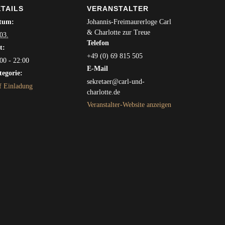
TAILS
VERANSTALTER
tum:
Johannis-Freimaurerloge Carl
& Charlotte zur Treue
03.
Telefon
t:
+49 (0) 69 815 505
00 - 22:00
E-Mail
egorie:
sekretaer@carl-und-
 Einladung
charlotte.de
Veranstalter-Website anzeigen