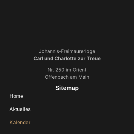
Johannis-Freimaurerloge
Carl und Charlotte zur Treue
Nr. 250 im Orient
Offenbach am Main
Sitemap
Home
Aktuelles
Kalender