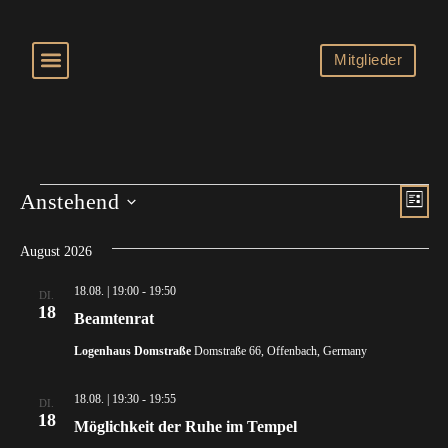
Mitglieder
Ver
Ans
Anstehend
Liste
Ans
Datum
Nav
wählen.
Nav
August 2026
18.08. | 19:00
-
19:50
DI.
18
Beamtenrat
Logenhaus Domstraße
Domstraße 66, Offenbach, Germany
18.08. | 19:30
-
19:55
DI.
18
Möglichkeit der Ruhe im Tempel